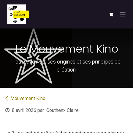
Se rendre au contenu
Le Mouvement Kino
Tout savoir sur ses origines et ses principes de
création.
Mouvement Kino
8 avril 2026
par
Couthenx Claire