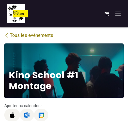
Se rendre au contenu
Tous les événements
Kino School #1
Montage
Ajouter au calendrier :