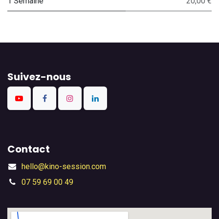
1 Semaine
20,00 €
Suivez-nous
Contact
hello@kino-session.com
07 59 69 00 49